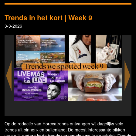
Trends in het kort | Week 9
3-3-2026
The elevated Whopper is served on a new bun and
Tac
in a box
Op de redactie van Horecatrends ontvangen wij dagelijks vele
trends uit binnen- en buitenland. De meest interessante pikken
we eruit, andere korte trends verzamelen we in de rubriek ‘Trends