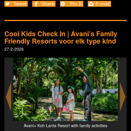
Cool Kids Check In | Avani’s Family
Friendly Resorts voor elk type kind
27-2-2026
es
Avani+ Hua Hin Resort - Splash Zone
Ava