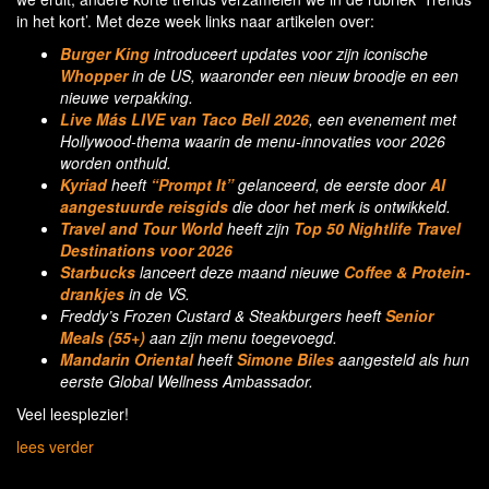
in het kort’. Met deze week links naar artikelen over:
Burger King
introduceert updates voor zijn iconische
Whopper
in de US, waaronder een nieuw broodje en een
nieuwe verpakking.
Live Más LIVE van Taco Bell 2026
, een evenement met
Hollywood-thema waarin de menu-innovaties voor 2026
worden onthuld.
Kyriad
heeft
“Prompt It”
gelanceerd, de eerste door
AI
aangestuurde reisgids
die door het merk is ontwikkeld.
Travel and Tour World
heeft zijn
Top 50 Nightlife Travel
Destinations voor 2026
Starbucks
lanceert deze maand nieuwe
Coffee & Protein-
drankjes
in de VS.
Freddy’s Frozen Custard & Steakburgers heeft
Senior
Meals (55+)
aan zijn menu toegevoegd.
Mandarin Oriental
heeft
Simone Biles
aangesteld als hun
eerste Global Wellness Ambassador.
Veel leesplezier!
lees verder