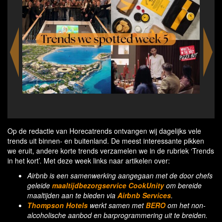
delivery service CookUnity & Airbnb
Mc
Op de redactie van Horecatrends ontvangen wij dagelijks vele
trends uit binnen- en buitenland. De meest interessante pikken
we eruit, andere korte trends verzamelen we in de rubriek ‘Trends
in het kort’. Met deze week links naar artikelen over:
Airbnb is een samenwerking aangegaan met de door chefs
geleide
maaltijdbezorgservice CookUnity
om bereide
maaltijden aan te bieden via
Airbnb Services
.
Thompson Hotels
werkt samen met
BERO
om het non-
alcoholische aanbod en barprogrammering uit te breiden.