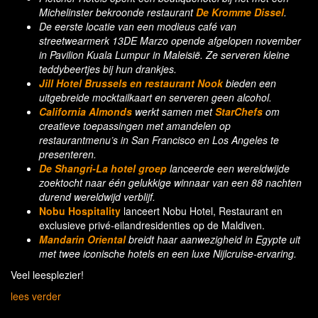
Michelinster bekroonde restaurant
De Kromme Dissel
.
De eerste locatie van een modieus café van
streetwearmerk 13DE Marzo opende afgelopen november
in Pavilion Kuala Lumpur in Maleisië. Ze serveren kleine
teddybeertjes bij hun drankjes.
Jill Hotel Brussels en restaurant Nook
bieden een
uitgebreide mocktailkaart en serveren geen alcohol.
California Almonds
werkt samen met
StarChefs
om
creatieve toepassingen met amandelen op
restaurantmenu’s in San Francisco en Los Angeles te
presenteren.
De Shangri-La hotel groep
lanceerde een wereldwijde
zoektocht naar één gelukkige winnaar van een 88 nachten
durend wereldwijd verblijf.
Nobu Hospitality
lanceert Nobu Hotel, Restaurant en
exclusieve privé-eilandresidenties op de Maldiven.
Mandarin Oriental
breidt haar aanwezigheid in Egypte uit
met twee iconische hotels en een luxe Nijlcruise-ervaring.
Veel leesplezier!
lees verder