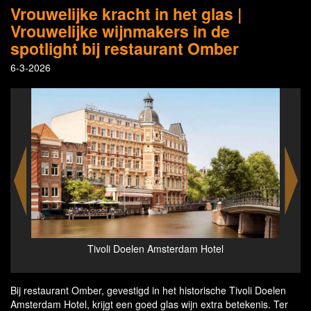
Vrouwelijke kracht in het glas |
Vrouwelijke wijnmakers in de
spotlight bij restaurant Omber
6-3-2026
Restaurant Omber in the Tivoli Doelen Amsterdam
Chef
Hotel
Bij restaurant Omber, gevestigd in het historische Tivoli Doelen
Amsterdam Hotel, krijgt een goed glas wijn extra betekenis. Ter