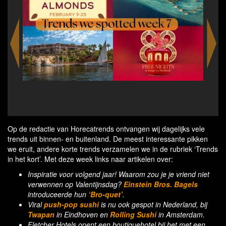
California Almonds partners with StarChefs to
Fle
showcase almond creativity on restaurant menus
loc
across San Francisco and Los Angeles
Op de redactie van Horecatrends ontvangen wij dagelijks vele
trends uit binnen- en buitenland. De meest interessante pikken
we eruit, andere korte trends verzamelen we in de rubriek ‘Trends
in het kort’. Met deze week links naar artikelen over:
Inspiratie voor volgend jaar! Waarom zou je je vriend niet
verwennen op Valentijnsdag?
Einstein Bros. Bagels
introduceerde hun
‘Bro-quet’
.
Viral
push-pop sushi
is nu ook gespot in Nederland, bij
Twapan
in Eindhoven en
Rolling Sushi
in Amsterdam.
Fletcher Hotels opent een boutiquehotel bij het met een