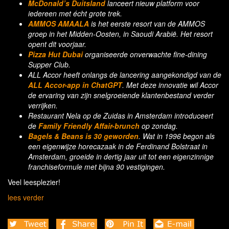
McDonald’s Duitsland
lanceert nieuw platform voor
iedereen met écht grote trek.
AMMOS AMAALA
is het eerste resort van de AMMOS
groep in het Midden-Oosten, in Saoudi Arabië. Het resort
opent dit voorjaar.
Pizza Hut Dubai
organiseerde onverwachte fine-dining
Supper Club.
ALL Accor heeft onlangs de lancering aangekondigd van de
ALL Accor-app in ChatGPT
. Met deze innovatie wil Accor
de ervaring van zijn snelgroeiende klantenbestand verder
verrijken.
Restaurant Nela op de Zuidas in Amsterdam introduceert
de
Family Friendly Affair-brunch
op zondag.
Bagels & Beans is 30 geworden
. Wat in 1996 begon als
een eigenwijze horecazaak in de Ferdinand Bolstraat in
Amsterdam, groeide in dertig jaar uit tot een eigenzinnige
franchiseformule met bijna 90 vestigingen.
Veel leesplezier!
lees verder