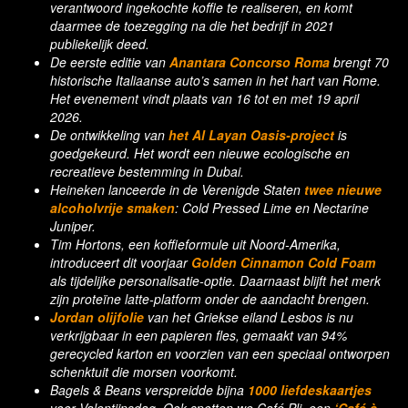
verantwoord ingekochte koffie te realiseren, en komt
daarmee de toezegging na die het bedrijf in 2021
publiekelijk deed.
De eerste editie van
Anantara Concorso Roma
brengt 70
historische Italiaanse auto’s samen in het hart van Rome.
Het evenement vindt plaats van 16 tot en met 19 april
2026.
De ontwikkeling van
het Al Layan Oasis-project
is
goedgekeurd. Het wordt een nieuwe ecologische en
recreatieve bestemming in Dubai.
Heineken lanceerde in de Verenigde Staten
twee nieuwe
alcoholvrije smaken
: Cold Pressed Lime en Nectarine
Juniper.
Tim Hortons, een koffieformule uit Noord-Amerika,
introduceert dit voorjaar
Golden Cinnamon Cold Foam
als tijdelijke personalisatie-optie. Daarnaast blijft het merk
zijn proteïne latte-platform onder de aandacht brengen.
Jordan olijfolie
van het Griekse eiland Lesbos is nu
verkrijgbaar in een papieren fles, gemaakt van 94%
gerecycled karton en voorzien van een speciaal ontworpen
schenktuit die morsen voorkomt.
Bagels & Beans verspreidde bijna
1000 liefdeskaartjes
voor Valentijnsdag. Ook spotten we Café Pli, een
‘Café à