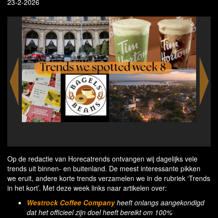
23-2-2026
Al Layan Oasis - a new one-of-a-kind global tourism
Ana
destination in Dubai
Op de redactie van Horecatrends ontvangen wij dagelijks vele
trends uit binnen- en buitenland. De meest interessante pikken
we eruit, andere korte trends verzamelen we in de rubriek ‘Trends
in het kort’. Met deze week links naar artikelen over:
Westrock Coffee Company
heeft onlangs aangekondigd
dat het officieel zijn doel heeft bereikt om 100%