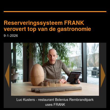
Reserveringssysteem FRANK
verovert top van de gastronomie
9-1-2026
park
Adrian Zarzo of restaurant Zarzo uses FRANK
Vln