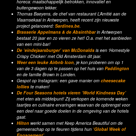
horeca: maatschappelijk betrokken, innovatief en
buitengewoon lekker.
Thomas Baeyens, de chef van restaurant L’Amitié aan de
Vlaamsekaai in Antwerpen, heeft recent zijn nieuwste
project gelanceerd:
Sardines.be
.
Brasserie Appelmans & de Absinthbar
in Antwerpen
bestaat 20 jaar en zo vieren ze het! O.a. met het aanbieden
van een mini-bar!
De ‘eindejaarsburger’ van McDonalds
is een ‘Homestyle
Crispy Chicken’ met Old Amsterdam dit jaar.
Weer een leuke Airbnb Icon
, je kon proberen om op 1
van de 3 dagen op te passen op het huis van
Paddington
en de familie Brown in Londen.
Gespot op Instagram: een gave manier om
cheesecake
lollies
te maken!
De Four Seasons hotels vieren ‘World Kindness Day’
met eten als middelpunt! Zij verkopen de komende weken
taartjes en culinaire ervaringen waarvan de opbrengst voor
een deel naar goede doelen in de omgeving van de hotels
gaat.
Hilton
werkt samen met Keep America Beautiful om de
gemeenschap op te fleuren tijdens hun
‘Global Week of
Engagement’
.