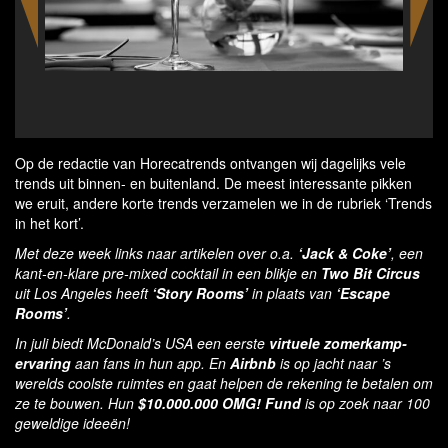
Summercamp in the app of McDonald's
The 
Op de redactie van Horecatrends ontvangen wij dagelijks vele
trends uit binnen- en buitenland. De meest interessante pikken
we eruit, andere korte trends verzamelen we in de rubriek ‘Trends
in het kort’.
Met deze week links naar artikelen over o.a.
‘Jack & Coke’
, een
kant-en-klare pre-mixed cocktail in een blikje en
Two Bit Circus
uit Los Angeles heeft
‘Story Rooms’
in plaats van
‘Escape
Rooms’
.
In juli biedt McDonald’s USA een eerste
virtuele zomerkamp-
ervaring
aan fans in hun app. En
Airbnb
is op jacht naar ’s
werelds coolste ruimtes en gaat helpen de rekening te betalen om
ze te bouwen. Hun
$10.000.000 OMG! Fund
is op zoek naar 100
geweldige ideeën!