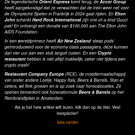
De legendarische
Orient Express
komt terug, de
Accor Group
heeft aangekondigd dat ze verwachten dat de trein weer net voor
de Olympische Spelen in Frankrijk in 2024 gaat rijden. En
Elton
John
schenkt
Hard Rock International
zijn one-of-a-kind Gucci
pak! En ontvangt een donatie van $100,000 aan The Elton John
AIDS Foundation.
In een wereldprimeur heeft
Air New Zealand
‘sleep pods’
geïntroduceerd voor de economy class passagiers, deze kunnen
dan vier uur aan een stuk languit rusten. En een
Crypto
restaurant
hebben is niet altijd makkelijk, zeker niet tijdens een
crypto crash!
Restaurant Company Europe
(RCE), de moedermaatschappij
van onder andere Loetje, Happy Italy, Beers & Barrels, Stan et
cetera, wil flink groeien en is op zoek naar horecalocaties.
Ze
openen binnenkort ook horecaformule
Beers & Barrels
op het
Rembrandtplein in Amsterdam.
Als je het hele artikel wilt lezen, klik dan op de titel. Veel
leesplezier!
lees verder