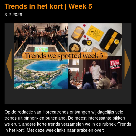
Trends in het kort | Week 5
3-2-2026
delivery service CookUnity & Airbnb
Mc
Op de redactie van Horecatrends ontvangen wij dagelijks vele
trends uit binnen- en buitenland. De meest interessante pikken
we eruit, andere korte trends verzamelen we in de rubriek ‘Trends
in het kort’. Met deze week links naar artikelen over: