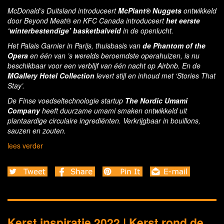
McDonald’s Duitsland introduceert
McPlant® Nuggets
ontwikkeld
door Beyond Meat® en KFC Canada introduceert
het eerste
‘winterbestendige’ basketbalveld
in de openlucht.
Het Palais Garnier in Parijs, thuisbasis van
de Phantom of the
Opera
en één van ’s werelds beroemdste operahuizen, is nu
beschikbaar voor een verblijf van één nacht op Airbnb. En de
MGallery Hotel Collection
levert stijl en inhoud met ‘Stories That
Stay’.
De Finse voedseltechnologie startup
The Nordic Umami
Company
heeft duurzame umami smaken ontwikkeld uit
plantaardige circulaire ingrediënten. Verkrijgbaar in bouillons,
sauzen en zouten.
lees verder
Kerst inspiratie 2022 | Kerst rond de