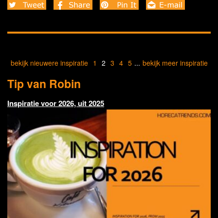
bekijk nieuwere inspiratie
1
2
3
4
5
...
bekijk meer inspiratie
Tip van Robin
Inspiratie voor 2026, uit 2025