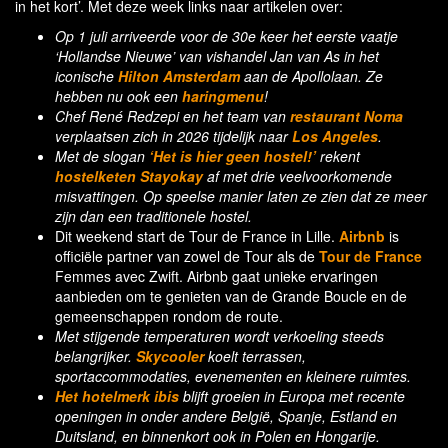
in het kort’. Met deze week links naar artikelen over:
Op 1 juli arriveerde voor de 30e keer het eerste vaatje
‘Hollandse Nieuwe’ van vishandel Jan van As in het
iconische
Hilton Amsterdam
aan de Apollolaan. Ze
hebben nu ook een
haringmenu
!
Chef René Redzepi en het team van
restaurant Noma
verplaatsen zich in 2026 tijdelijk naar
Los Angeles
.
Met de slogan
‘Het is hier geen hostel!’
rekent
hostelketen Stayokay
af met drie veelvoorkomende
misvattingen. Op speelse manier laten ze zien dat ze meer
zijn dan een traditionele hostel.
Dit weekend start de Tour de France in Lille.
Airbnb
is
officiële partner van zowel de Tour als de
Tour de France
Femmes avec Zwift. Airbnb gaat unieke ervaringen
aanbieden om te genieten van de Grande Boucle en de
gemeenschappen rondom de route.
Met stijgende temperaturen wordt verkoeling steeds
belangrijker.
Skycooler
koelt terrassen,
sportaccommodaties, evenementen en kleinere ruimtes.
Het hotelmerk ibis
blijft groeien in Europa met recente
openingen in onder andere België, Spanje, Estland en
Duitsland, en binnenkort ook in Polen en Hongarije.