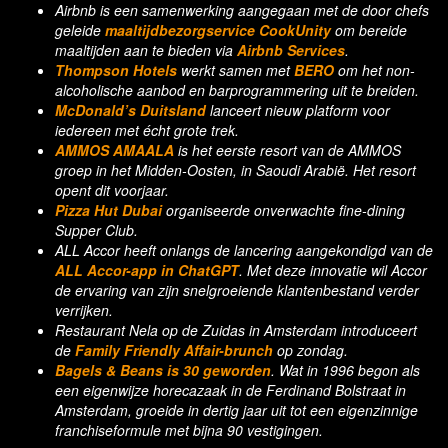
Airbnb is een samenwerking aangegaan met de door chefs
geleide
maaltijdbezorgservice CookUnity
om bereide
maaltijden aan te bieden via
Airbnb Services
.
Thompson Hotels
werkt samen met
BERO
om het non-
alcoholische aanbod en barprogrammering uit te breiden.
McDonald’s Duitsland
lanceert nieuw platform voor
iedereen met écht grote trek.
AMMOS AMAALA
is het eerste resort van de AMMOS
groep in het Midden-Oosten, in Saoudi Arabië. Het resort
opent dit voorjaar.
Pizza Hut Dubai
organiseerde onverwachte fine-dining
Supper Club.
ALL Accor heeft onlangs de lancering aangekondigd van de
ALL Accor-app in ChatGPT
. Met deze innovatie wil Accor
de ervaring van zijn snelgroeiende klantenbestand verder
verrijken.
Restaurant Nela op de Zuidas in Amsterdam introduceert
de
Family Friendly Affair-brunch
op zondag.
Bagels & Beans is 30 geworden
. Wat in 1996 begon als
een eigenwijze horecazaak in de Ferdinand Bolstraat in
Amsterdam, groeide in dertig jaar uit tot een eigenzinnige
franchiseformule met bijna 90 vestigingen.