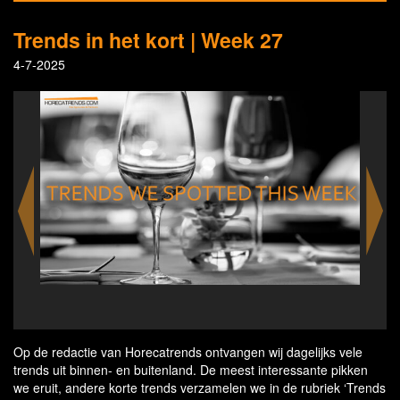
Trends in het kort | Week 27
4-7-2025
30 x Hilton Herring Party in Amsterdam
Campa
Op de redactie van Horecatrends ontvangen wij dagelijks vele
trends uit binnen- en buitenland. De meest interessante pikken
we eruit, andere korte trends verzamelen we in de rubriek ‘Trends