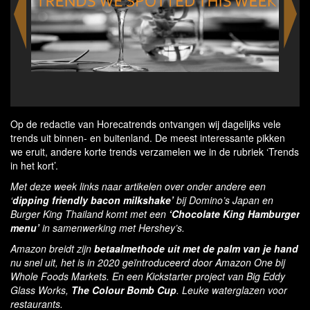
M
Op de redactie van Horecatrends ontvangen wij dagelijks vele
trends uit binnen- en buitenland. De meest interessante pikken
we eruit, andere korte trends verzamelen we in de rubriek ‘Trends
in het kort’.
Met deze week links naar artikelen over onder andere een
‘
dipping friendly bacon milkshake’
bij Domino’s Japan en
Burger King Thailand komt met een
‘Chocolate King Hamburger
menu’
in samenwerking met Hershey’s.
Amazon breidt zijn
betaalmethode uit met de palm van je hand
nu snel uit, het is in 2020 geïntroduceerd door Amazon One bij
Whole Foods Markets.
En een Kickstarter project van Big Eddy
Glass Works,
The Colour Bomb Cup
.
Leuke waterglazen voor
restaurants.