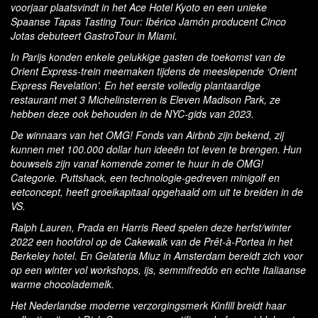
voorjaar plaatsvindt in het Ace Hotel Kyoto en een unieke
Spaanse Tapas Tasting Tour: Ibérico Jamón producent Cinco
Jotas debuteert GastroTour in Miami.
In Parijs konden enkele gelukkige gasten de toekomst van de
Orient Express-trein meemaken tijdens de meeslepende ‘Orient
Express Revelation’. En het eerste volledig plantaardige
restaurant met 3 Michelinsterren is Eleven Madison Park, ze
hebben deze ook behouden in de NYC-gids van 2023.
De winnaars van het OMG! Fonds van Airbnb zijn bekend, zij
kunnen met 100.000 dollar hun ideeën tot leven te brengen. Hun
bouwsels zijn vanaf komende zomer te huur in de OMG!
Categorie. Puttshack, een technologie-gedreven minigolf en
eetconcept, heeft groeikapitaal opgehaald om uit te breiden in de
VS.
Ralph Lauren, Prada en Harris Reed spelen deze herfst/winter
2022 een hoofdrol op de Cakewalk van de Prêt-à-Portea in het
Berkeley hotel. En Gelateria Miuz in Amsterdam bereidt zich voor
op een winter vol workshops, ijs, semmifreddo en echte Italiaanse
warme chocolademelk.
Het Nederlandse moderne verzorgingsmerk Kinfill breidt haar