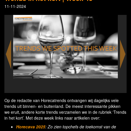
11-11-2024
Cocktails at the brasserie Appelmans & Absinthbar in
Four
Antwerp
Op de redactie van Horecatrends ontvangen wij dagelijks vele
trends uit binnen- en buitenland. De meest interessante pikken
we eruit, andere korte trends verzamelen we in de rubriek ‘Trends
in het kort’. Met deze week links naar artikelen over:
Horecava 2025
: Zo zien topchefs de toekomst van de