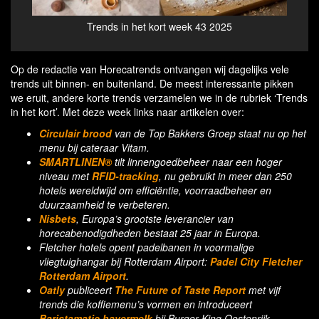
Circular bread by The Top Bakkers Group on the
T
menu at caterer Vitam
Op de redactie van Horecatrends ontvangen wij dagelijks vele
trends uit binnen- en buitenland. De meest interessante pikken
we eruit, andere korte trends verzamelen we in de rubriek ‘Trends
in het kort’. Met deze week links naar artikelen over:
Circulair brood
van de Top Bakkers Groep staat nu op het
menu bij cateraar Vitam.
SMARTLINEN®
tilt linnengoedbeheer naar een hoger
niveau met
RFID-tracking
, nu gebruikt in meer dan 250
hotels wereldwijd om efficiëntie, voorraadbeheer en
duurzaamheid te verbeteren.
Nisbets
, Europa’s grootste leverancier van
horecabenodigdheden bestaat 25 jaar in Europa.
Fletcher hotels opent padelbanen in voormalige
vliegtuighangar bij Rotterdam Airport:
Padel City Fletcher
Rotterdam Airport
.
Oatly
publiceert
The Future of Taste Report
met vijf
trends die koffiemenu’s vormen en introduceert
Baristamatic
havermelk
bij Burger King Oostenrijk.