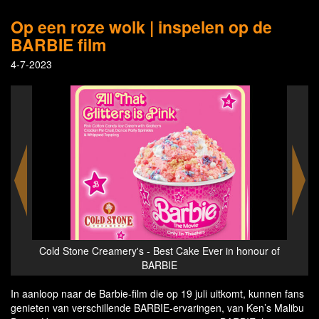
Op een roze wolk | inspelen op de
BARBIE film
4-7-2023
our of
Cold Stone Creamery's - Best Cake Ever in honour of
Ke
BARBIE
In aanloop naar de Barbie-film die op 19 juli uitkomt, kunnen fans
genieten van verschillende BARBIE-ervaringen, van Ken’s Malibu