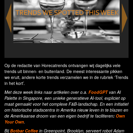
Chef Jonnie Boer is ambassador for the Urban
M
Cultivator
Op de redactie van Horecatrends ontvangen wij dagelijks vele
trends uit binnen- en buitenland. De meest interessante pikken
we eruit, andere korte trends verzamelen we in de rubriek ‘Trends
in het kort’.
Met deze week links naar artikelen over o.a.
FoodGPT
van AI
Palette in Singapore, een unieke generatieve AI-tool, expliciet op
maat gemaakt voor het complexe F&B-landschap. En een initiatief
om historische stadscentra in Amerika nieuw leven in te blazen en
de Amerikaanse droom van een eigen bedrijf te faciliteren
:
Own
Your Own
.
Bij
Botbar Coffee
in Greenpoint, Brooklyn, serveert robot Adam