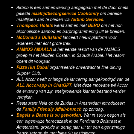
Airbnb is een samenwerking aangegaan met de door chefs
geleide
maaltijdbezorgservice CookUnity
om bereide
maaltijden aan te bieden via
Airbnb Services
.
Thompson Hotels
werkt samen met
BERO
om het non-
alcoholische aanbod en barprogrammering uit te breiden.
McDonald’s Duitsland
lanceert nieuw platform voor
iedereen met écht grote trek.
AMMOS AMAALA
is het eerste resort van de AMMOS
groep in het Midden-Oosten, in Saoudi Arabië. Het resort
opent dit voorjaar.
Pizza Hut Dubai
organiseerde onverwachte fine-dining
Supper Club.
ALL Accor heeft onlangs de lancering aangekondigd van de
ALL Accor-app in ChatGPT
. Met deze innovatie wil Accor
de ervaring van zijn snelgroeiende klantenbestand verder
verrijken.
Restaurant Nela op de Zuidas in Amsterdam introduceert
de
Family Friendly Affair-brunch
op zondag.
Bagels & Beans is 30 geworden
. Wat in 1996 begon als
een eigenwijze horecazaak in de Ferdinand Bolstraat in
Amsterdam, groeide in dertig jaar uit tot een eigenzinnige
franchiseformule met bijna 90 vestigingen.