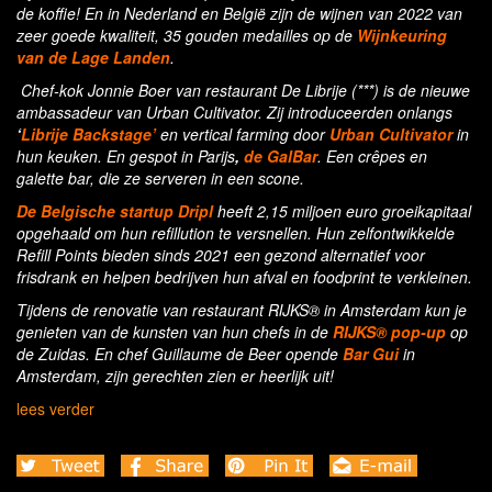
de koffie! En in Nederland en België zijn de wijnen van 2022 van
zeer goede kwaliteit, 35 gouden medailles op de
Wijnkeuring
van de Lage Landen
.
Chef-kok Jonnie Boer van restaurant De Librije (***) is de nieuwe
ambassadeur van Urban Cultivator. Zij introduceerden onlangs
‘
Librije Backstage’
en vertical farming door
Urban Cultivator
in
hun keuken. En gespot in Parijs
,
de GalBar
. Een crêpes en
galette bar, die ze serveren in een scone.
De Belgische startup Dripl
heeft 2,15 miljoen euro groeikapitaal
opgehaald om hun refillution te versnellen. Hun zelfontwikkelde
Refill Points bieden sinds 2021 een gezond alternatief voor
frisdrank en helpen bedrijven hun afval en foodprint te verkleinen.
Tijdens de renovatie van restaurant RIJKS® in Amsterdam kun je
genieten van de kunsten van hun chefs in de
RIJKS® pop-up
op
de Zuidas. En chef Guillaume de Beer opende
Bar Gui
in
Amsterdam, zijn gerechten zien er heerlijk uit!
lees verder