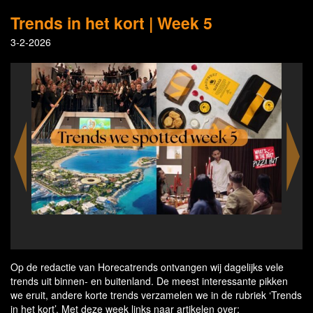
Trends in het kort | Week 5
3-2-2026
delivery service CookUnity & Airbnb
M
Op de redactie van Horecatrends ontvangen wij dagelijks vele
trends uit binnen- en buitenland. De meest interessante pikken
we eruit, andere korte trends verzamelen we in de rubriek ‘Trends
in het kort’. Met deze week links naar artikelen over: