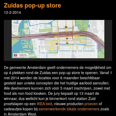
Zuidas pop-up store
12-2-2014
De gemeente Amsterdam geeft ondernemers de mogelijkheid om
op 4 plekken rond de Zuidas een pop-up store te openen. Vanaf 1
mei 2014 worden de locaties voor 6 maanden beschikbaar
gesteld aan unieke concepten die het huidige aanbod aanvullen.
Alle deelnemers kunnen zich vóór 5 maart inschrijven, zowel met
food als non-food kiosken. De jury bepaalt op 13 maart de
winnaar, dus wellicht kun je binnenkort rond station Zuid
proefslapen op een
IKEA bed
, nieuwe producten
proeven
of
cadeautjes kopen bij
samenwerkende lokale ondernemers
zoals
in Amsterdam West.