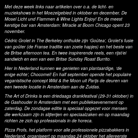
Met deze week links naar artikelen over o.a. de licht- en
muziekshows in het Moezelgebied in oktober en december. De
Mosel Licht und Flammen & Wine Lights Enjoy! En de meest
kerstige bar van Amsterdam: Miracle at Boom Chicago opent 23
november.
Cédric Grolet in The Berkeley onthulde zijn ‘Goûtea’, Grolet’s fusie
van goûter (de Franse traditie van zoete hapjes) en het beste van
de Britse afternoon tea. En twee inspirerende reels, een rijst/ei
sandwich en een van een Britse Sunday Roast Burrito.
Hier in Nederland kunnen we genieten van plantaardige, ‘de
enige echte’, Chocomel! En half september opende het populaire
veganistische concept Wild & the Moon uit Parijs de deuren van
een tweede locatie in Amsterdam aan de Zuidas.
The Art of Drinks is een driedaags drankfestival (29-31 oktober) in
de Gashouder in Amsterdam met een publieksevenement op
zaterdag. De zondagse editie is speciaal opgezet voor mensen
die werkzaam zijn in slijterijen en speciaalzaken en op maandag
richten ze zich op professionals in de horeca.
Pizza Profs, het platform voor alle professionele pizzabakkers in
Nederland, organiseert op maandag 24 oktober het allereerste