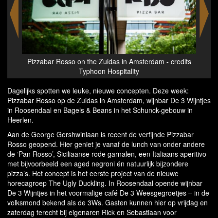
credits
Pizzabar Rosso on the Zuidas in Amsterdam - credits
Piz
Typhoon Hospitality
Dagelijks spotten we leuke, nieuwe concepten. Deze week:
Pizzabar Rosso op de Zuidas in Amsterdam, wijnbar De 3 Wijntjes
in Roosendaal en Bagels & Beans in het Schunck-gebouw in
Heerlen.
Aan de George Gershwinlaan is recent de verfijnde Pizzabar
Rosso geopend. Hier geniet je vanaf de lunch van onder andere
de ‘Pan Rosso’, Siciliaanse rode garnalen, een Italiaans aperitivo
met bijvoorbeeld een aged negroni én natuurlijk bijzondere
pizza’s. Het concept is het eerste project van de nieuwe
horecagroep The Ugly Duckling. In Roosendaal opende wijnbar
De 3 Wijntjes in het voormalige café De 3 Weesgegroetjes – in de
volksmond bekend als de 3Ws. Gasten kunnen hier op vrijdag en
zaterdag terecht bij eigenaren Rick en Sebastiaan voor