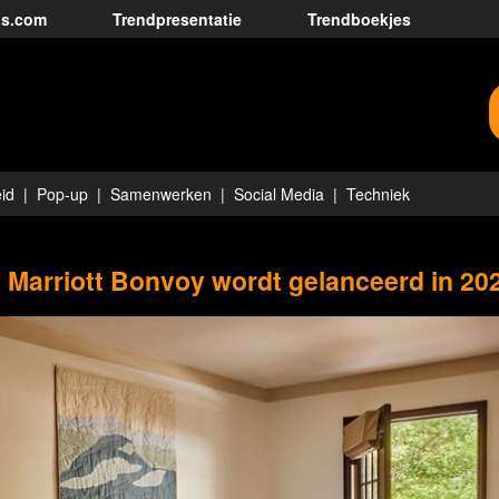
ds.com
Trendpresentatie
Trendboekjes
id
Pop-up
Samenwerken
Social Media
Techniek
n Marriott Bonvoy wordt gelanceerd in 20