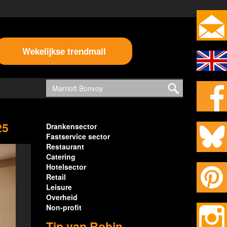
Wekelijkse trendmail
25
Drankensector
Fastservice sector
Restaurant
Catering
Hotelsector
Retail
Leisure
Overheid
Non-profit
Tip van Robin