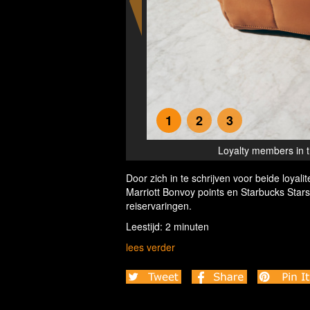
1
2
3
d Starbucks Stars
Loyalty members in t
Door zich in te schrijven voor beide loy
Marriott Bonvoy points en Starbucks Stars, 
reiservaringen.
Leestijd: 2 minuten
lees verder