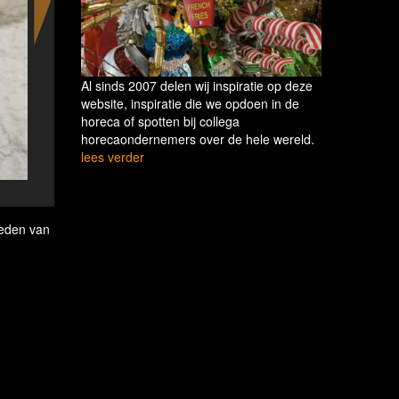
Al sinds 2007 delen wij inspiratie op deze
website, inspiratie die we opdoen in de
horeca of spotten bij collega
horecaondernemers over de hele wereld.
lees verder
Loyalty members in the US can earn Marriott Bon
leden van