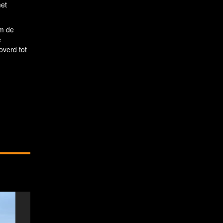
met
om de
e
overd tot