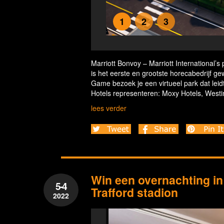
1
2
3
nd Game
Marriott Bonvoy – Marriott International
is het eerste en grootste horecabedrijf g
Game bezoek je een virtueel park dat leid
Hotels representeren: Moxy Hotels, Westi
lees verder
Win een overnachting in
5-4
Trafford stadion
2022