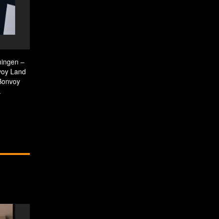
Check in at the Autograph Collection Hotels in
mingen –
nvoy Land
 Bonvoy
.