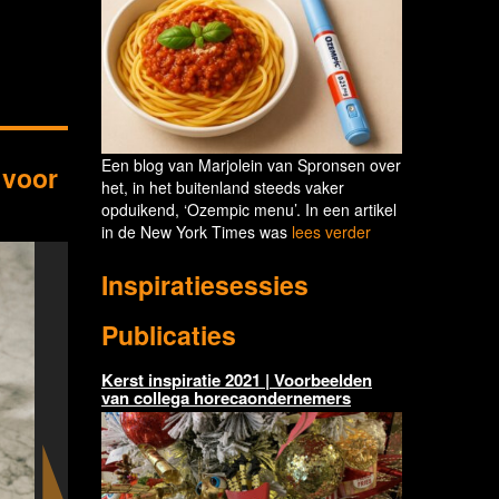
Een blog van Marjolein van Spronsen over
 voor
het, in het buitenland steeds vaker
opduikend, ‘Ozempic menu’. In een artikel
in de New York Times was
lees verder
Inspiratiesessies
Publicaties
Kerst inspiratie 2021 | Voorbeelden
van collega horecaondernemers