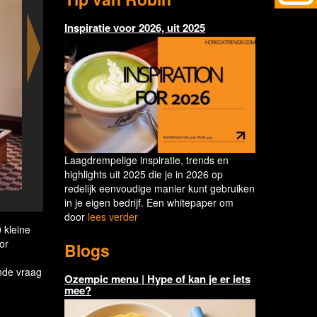
Inspiratie voor 2026, uit 2025
Laagdrempelige inspiratie, trends en
highlights uit 2025 die je in 2026 op
redelijk eenvoudige manier kunt gebruiken
Marriott International Explores the Outdo
in je eigen bedrijf. Een whitepaper om
door
lees verder
 kleine
or
Blogs
nde vraag
Ozempic menu | Hype of kan je er iets
mee?