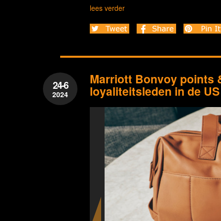
lees verder
Marriott Bonvoy points 
24-6
loyaliteitsleden in de US
2024