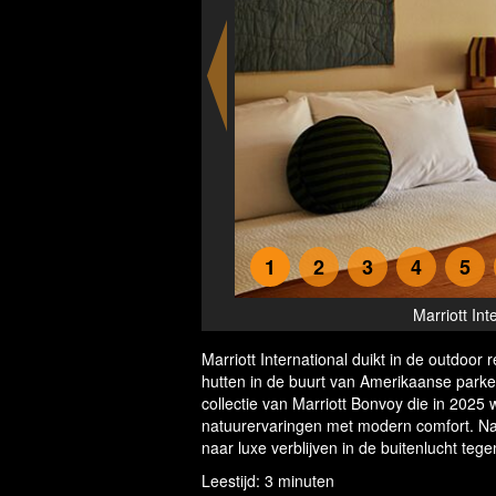
1
2
3
4
5
tcard Cabins
Marriott Int
Marriott International duikt in de outdoo
hutten in de buurt van Amerikaanse park
collectie van Marriott Bonvoy die in 2025 
natuurervaringen met modern comfort. Na
naar luxe verblijven in de buitenlucht te
Leestijd: 3 minuten