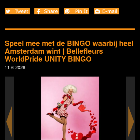
Speel mee met de BINGO waarbij heel
Amsterdam wint | Bellefleurs
WorldPride UNITY BINGO
11-6-2026