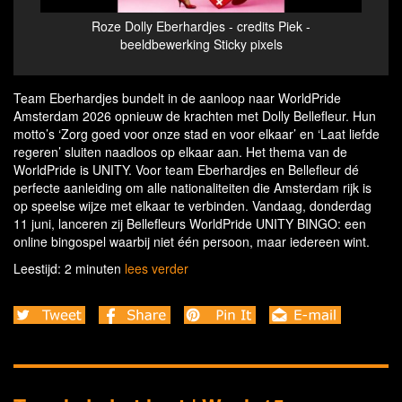
wart
Roze Dolly Eberhardjes - credits Piek -
Dol
nd
beeldbewerking Sticky pixels
a
Team Eberhardjes bundelt in de aanloop naar WorldPride
Amsterdam 2026 opnieuw de krachten met Dolly Bellefleur. Hun
motto’s ‘Zorg goed voor onze stad en voor elkaar’ en ‘Laat liefde
regeren’ sluiten naadloos op elkaar aan. Het thema van de
WorldPride is UNITY. Voor team Eberhardjes en Bellefleur dé
perfecte aanleiding om alle nationaliteiten die Amsterdam rijk is
op speelse wijze met elkaar te verbinden. Vandaag, donderdag
11 juni, lanceren zij Bellefleurs WorldPride UNITY BINGO: een
online bingospel waarbij niet één persoon, maar iedereen wint.
Leestijd: 2 minuten
lees verder