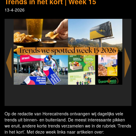
Trends in het kort | Week 15
13-4-2026
erdam
‘Bre
Op de redactie van Horecatrends ontvangen wij dagelijks vele
trends uit binnen- en buitenland. De meest interessante pikken
we eruit, andere korte trends verzamelen we in de rubriek ‘Trends
in het kort’. Met deze week links naar artikelen over: