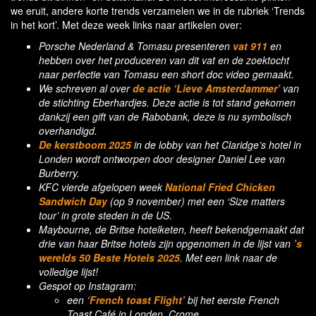
we eruit, andere korte trends verzamelen we in de rubriek ‘Trends
in het kort’. Met deze week links naar artikelen over:
Porsche Nederland & Tomasu presenteren
vat 911
en
hebben over het produceren van dit vat en de zoektocht
naar perfectie van Tomasu een short doc video gemaakt.
We schreven al over
de actie ‘Lieve Amsterdammer’
van
de stichting Eberhardjes. Deze actie is tot stand gekomen
dankzij een gift van de Rabobank, deze is nu symbolisch
overhandigd.
De kerstboom 2025
in de lobby van het Claridge’s hotel in
Londen wordt ontworpen door designer Daniel Lee van
Burberry.
KFC vierde afgelopen week
National Fried Chicken
Sandwich Day
(op 9 november) met een ‘Size matters
tour’ in grote steden in de US.
Maybourne, de Britse hotelketen, heeft bekendgemaakt dat
drie van haar Britse hotels zijn opgenomen in de lijst van
’s
werelds 50 Beste Hotels 2025
. Met een link naar de
volledige lijst!
Gespot op Instagram:
een
‘French toast Flight’
bij het eerste French
Toast Café in Londen, Crome.