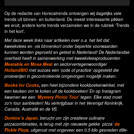
Op de redactie van Horecatrends ontvangen wij dagelijks vele
trends uit binnen- en buitenland. De meest interessante pikken
we eruit, andere korte trends verzamelen we in de rubriek ‘Trends
in het kort’.
Met deze week links naar artikelen over o.a. het feit dat
kweekvlees en -vis binnenkort onder beperkte voorwaarden
kunnen worden geproefd en getest in Nederland! De Nederlandse
overheid heeft in samenwerking met kweekvleesproducenten
Meatable en Mosa Meat
en sectorvertegenwoordiger
HollandBIO
met succes een ‘code of practice’ opgesteld die
proeverijen in gecontroleerde omgevingen mogelijk maken.
Books for Cooks
,
een heel bijzondere kookboekenwinkel, met
een keuken om te koken uit de kookboeken! En op Instagram
kwamen we een
‘Mystery Picnic Tour’
tegen. Elke stad moet
zo’n tour aanbieden! Nu verkrijgbaar in het Verenigd Koninkrijk,
Canada, Australië en de VS.
Domino’s Japan
, berucht om zijn creatieve culinaire
pizzacombinaties, is terug met zijn nieuwste gekke pizza:
de
Pickle Pizza
, uitgerust met ongeveer een 0,5 kilo gesneden dille-