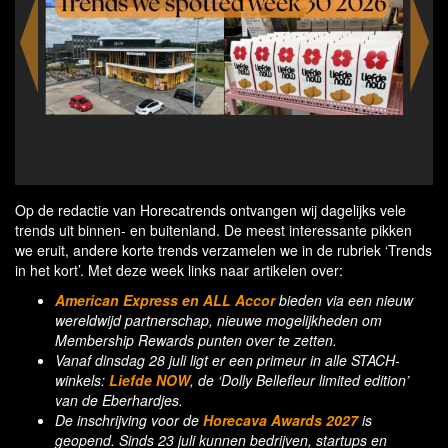
power
The M
p
fl
Op de redactie van Horecatrends ontvangen wij dagelijks vele
trends uit binnen- en buitenland. De meest interessante pikken
we eruit, andere korte trends verzamelen we in de rubriek ‘Trends
in het kort’. Met deze week links naar artikelen over:
American Express en ALL Accor
bieden via een nieuw
wereldwijd partnerschap, nieuwe mogelijkheden om
Membership Rewards punten over te zetten.
Vanaf dinsdag 28 juli ligt er een primeur in alle STACH-
winkels:
Liefde NOW
, de ‘Dolly Bellefleur limited edition’
van de Eberhardjes.
De inschrijving voor de
Horecava Awards 2027
is
geopend. Sinds 23 juli kunnen bedrijven, startups en