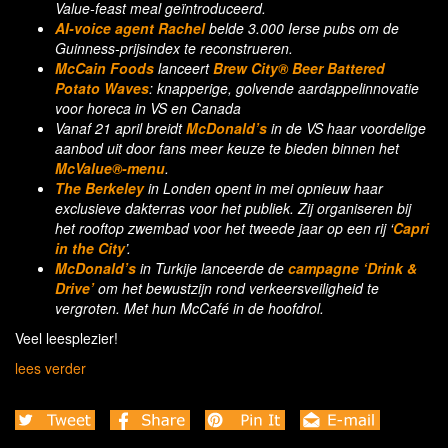
Value-feast meal geïntroduceerd.
AI-voice agent Rachel
belde 3.000 Ierse pubs om de
Guinness-prijsindex te reconstrueren.
McCain Foods
lanceert
Brew City® Beer Battered
Potato Waves
: knapperige, golvende aardappelinnovatie
voor horeca in VS en Canada
Vanaf 21 april breidt
McDonald’s
in de VS haar voordelige
aanbod uit door fans meer keuze te bieden binnen het
McValue®-menu
.
The Berkeley
in Londen opent in mei opnieuw haar
exclusieve dakterras voor het publiek. Zij organiseren bij
het rooftop zwembad voor het tweede jaar op een rij ‘
Capri
in the City
’.
McDonald’s
in Turkije lanceerde de
campagne ‘Drink &
Drive’
om het bewustzijn rond verkeersveiligheid te
vergroten. Met hun McCafé in de hoofdrol.
Veel leesplezier!
lees verder