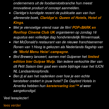
ondernemers uit de foodservicebranche hun meest
innovatieve product of concept aanmelden.
Claridge’s kondigde recent de publicatie aan van hun
allereerste boek,
Claridge’s: Queen of Hotels, Hotel of
Kings
.
Met je viervoetige vriend naar de film!
POP+BARK en
Rooftop Cinema Club UK
organiseren op zondag 16
augustus een volledige dag hondvriendelijk filmvermaak.
Het McDonald’s restaurant van de nieuwe franchisenemer
Ronen van ’t Hoog is gekozen als Nederlands flagship van
de
‘World Menu Heist’-campagne
.
Bird Brewery lanceert, samen met Gulpener het
limited
edition bier Gulpse Wulp
. Van iedere verkochte liter van
dit Petit Saison-bier gaat een vaste bijdrage naar het IUCN
NL Landaankoopfonds.
Ben jij al aan het nadenken over hoe je een echte
kerstsfeer creëert in jouw hotel? De Gaylord Hotels in
Amerika hebben hun
kerstervaring ice!™
al weer
aangekondigd.
Veel leesplezier!
lees verder