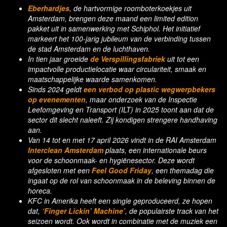
Eberhardjes
, de hartvormige roomboterkoekjes uit
Amsterdam, brengen deze maand een limited edition
pakket uit in samenwerking met Schiphol. Het initiatief
markeert het 100-jarig jubileum van de verbinding tussen
de stad Amsterdam en de luchthaven.
In tien jaar groeide
de Verspillingsfabriek
uit tot een
impactvolle productielocatie waar circulariteit, smaak en
maatschappelijke waarde samenkomen.
Sinds 2024 geldt
een verbod op plastic wegwerpbekers
op evenementen
, maar onderzoek van de Inspectie
Leefomgeving en Transport (ILT) in 2025 toont aan dat de
sector dit slecht naleeft. Zij kondigen strengere handhaving
aan.
Van 14 tot en met 17 april 2026 vindt in de RAI Amsterdam
Interclean Amsterdam
plaats, een internationale beurs
voor de schoonmaak- en hygiënesector. Deze wordt
afgesloten met een
Feel Good Friday
, een themadag die
ingaat op de rol van schoonmaak in de beleving binnen de
horeca.
KFC in Amerika heeft een single geproduceerd, ze hopen
dat,
‘Finger Lickin’ Machine’
, de populairste track van het
seizoen wordt. Ook wordt in combinatie met de muziek een